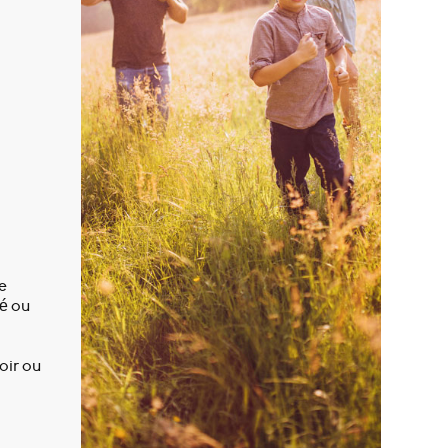
e
té ou
oir ou