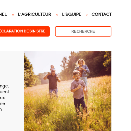
NEL
L'AGRICULTEUR
L'ÉQUIPE
CONTACT
ÉCLARATION DE SINISTRE
onge,
uent
eux
 ne
n