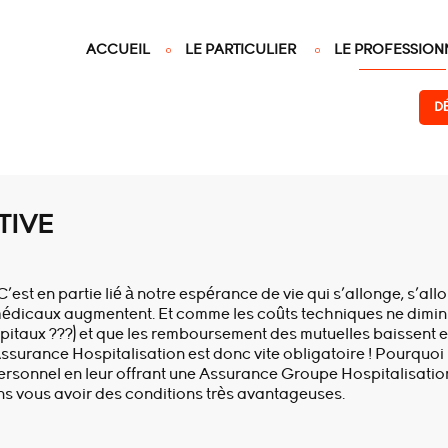
ACCUEIL
LE PARTICULIER
LE PROFESSION
D
TIVE
st en partie lié à notre espérance de vie qui s’allonge, s’all
médicaux augmentent. Et comme les coûts techniques ne dimin
ôpitaux ???) et que les remboursement des mutuelles baissent 
Assurance Hospitalisation est donc vite obligatoire ! Pourquoi
personnel en leur offrant une Assurance Groupe Hospitalisatio
ns vous avoir des conditions très avantageuses.