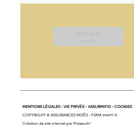
DEMANDER
une offre
MENTIONS LÉGALES
-
VIE PRIVÉE
-
ASSURMIFID
-
COOKIES
COPYRIGHT © ASSURANCES MOËS - FSMA 014477 A
Création de site internet par
Pixiwooh!